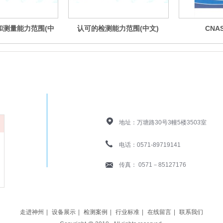
和测量能力范围(中
认可的检测能力范围(中文)
CNA
文)
联系我们
地址：
万塘路30号3幢5楼3503室
电话：
0571-89719141
传真： 0571－85127176
走进神州
|
设备展示
|
检测案例
|
行业标准
|
在线留言
|
联系我们